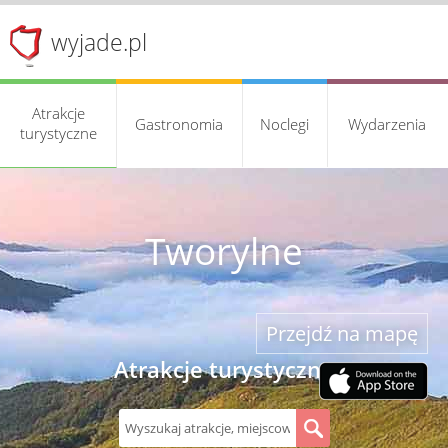
wyjade.pl
Atrakcje
Gastronomia
Noclegi
Wydarzenia
turystyczne
Tworylne
Przejdź na mapę
Atrakcje turystyczne
S