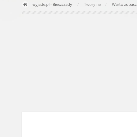
wyjade.pl
-
Bieszczady
Tworylne
Warto zobac