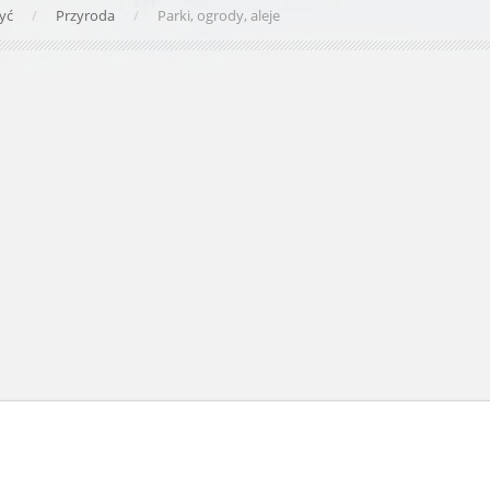
zyć
Przyroda
Parki, ogrody, aleje