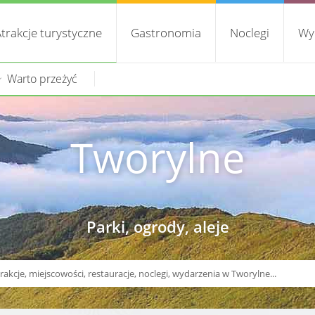
trakcje turystyczne
Gastronomia
Noclegi
Wy
Warto przeżyć
Tworylne
Parki, ogrody, aleje