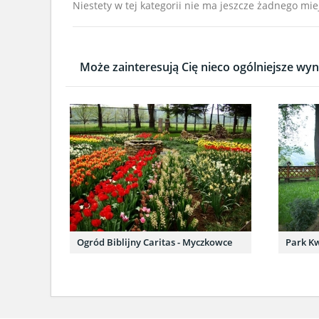
Niestety w tej kategorii nie ma jeszcze żadnego mie
Może zainteresują Cię nieco ogólniejsze wyni
Ogród Biblijny Caritas - Myczkowce
Park Kw