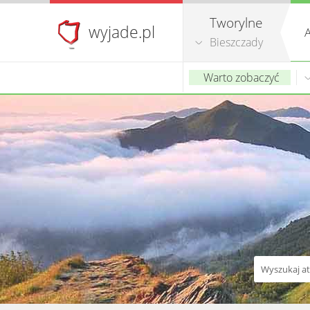
Tworylne
wyjade.pl
A
Bieszczady
Warto zobaczyć