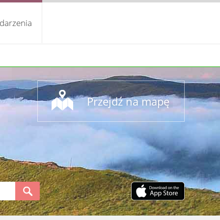
darzenia
Przejdź na mapę
S