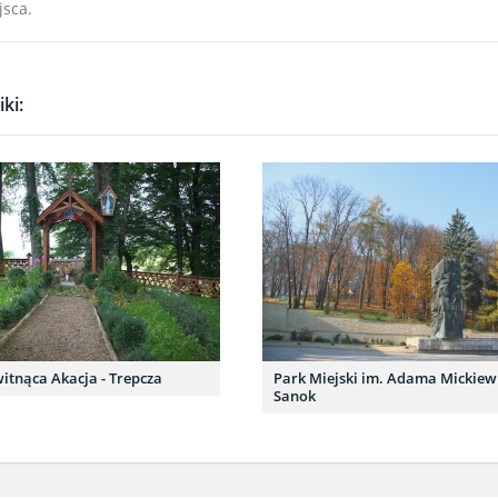
jsca.
ki:
itnąca Akacja - Trepcza
Park Miejski im. Adama Mickiewi
Sanok