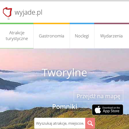
wyjade.pl
Atrakcje
Gastronomia
Noclegi
Wydarzenia
turystyczne
Tworylne
Przejdź na mapę
Pomniki
S