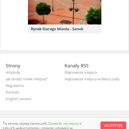
Rynek Starego Miasta - Sanok
Strony
Kanały RSS
Artykuły
Najnowsze miejsca
Jak dodać nowe miejsce?
Najnowsze miejsca w Bieszczady
Regulamin
Kontakt
English version
wyjade.pl - turystyczna Polska
Ta strona używa ciasteczek.
Dowiedz się więcej
o
AKCEPTUJĘ
celu ich wykorzystania i zmianie ustawień w