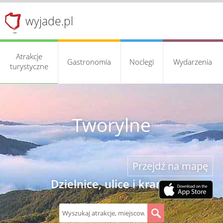
wyjade.pl
Atrakcje
Gastronomia
Noclegi
Wydarzenia
turystyczne
Tworylne
Przejdź na mapę
Dzielnice, ulice i kramy
S