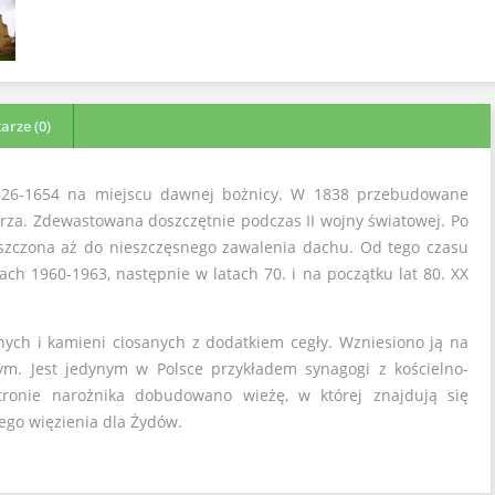
rze (0)
1626-1654 na miejscu dawnej bożnicy. W 1838 przebudowane
ętrza. Zdewastowana doszczętnie podczas II wojny światowej. Po
uszczona aż do nieszczęsnego zawalenia dachu. Od tego czasu
h 1960-1963, następnie w latach 70. i na początku lat 80. XX
ych i kamieni ciosanych z dodatkiem cegły. Wzniesiono ją na
ym. Jest jedynym w Polsce przykładem synagogi z kościelno-
tronie narożnika dobudowano wieżę, w której znajdują się
go więzienia dla Żydów.