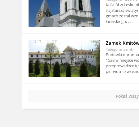
Kościół w Lesku p
najstarszą świątyn
gmach został wzni
łacińskiego, z...
Zamek Kmitów 
Kategoria: Zamki
Budowla obronna 
1538 w miejsce w
przeprowadzce Km
pierwotnie własno
Pokaż wszys