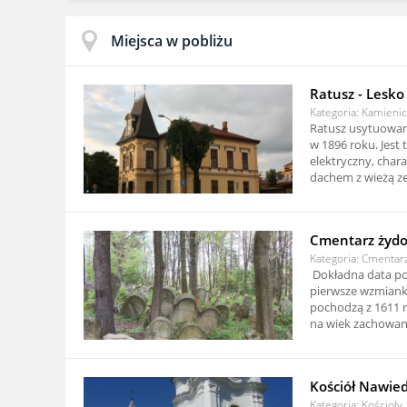
Miejsca w pobliżu
Ratusz - Lesko
Kategoria: Kamieni
Ratusz usytuowan
w 1896 roku. Jest
elektryczny, char
dachem z wieżą ze
Cmentarz żydow
Kategoria: Cmentar
Dokładna data po
pierwsze wzmiank
pochodzą z 1611 
na wiek zachowany
Kościół Nawie
Kategoria: Kościoły