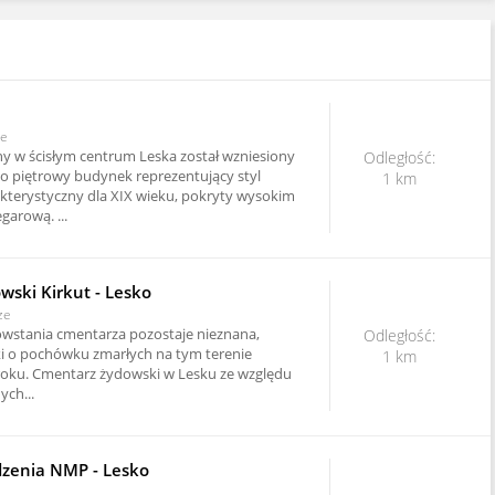
ce
y w ścisłym centrum Leska został wzniesiony
Odległość:
 to piętrowy budynek reprezentujący styl
1 km
akterystyczny dla XIX wieku, pokryty wysokim
garową. ...
ski Kirkut - Lesko
ze
wstania cmentarza pozostaje nieznana,
Odległość:
i o pochówku zmarłych na tym terenie
1 km
roku. Cmentarz żydowski w Lesku ze względu
ch...
dzenia NMP - Lesko