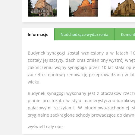
Informacje
Nadchodzące wydarzenia
Komenta
Budynek synagogi został wzniesiony a w latach 
zostały jej szczyty, dach oraz zmieniony wystrój wn
zakończeniu wojny synagoga przez 10 lat stała op
zaczęto stopniową renowację przeprowadzaną w latac
wieku.
Budynek synagogi wykonany jest z otoczaków rzeczn
planie prostokąta w stylu manierystyczno-barokow
pałacowymi szczytami. W ołudniowo-zachodniej s
oryginalne zaokrąglone schody prowadzące do dawne
wyświetl cały opis