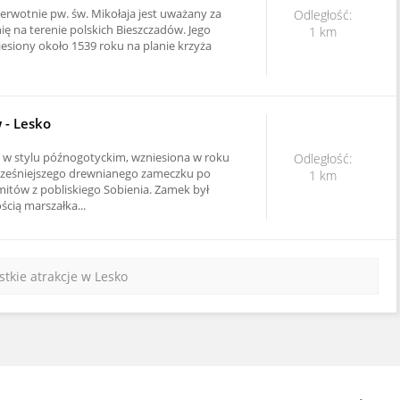
ierwotnie pw. św. Mikołaja jest uważany za
Odległość:
ię na terenie polskich Bieszczadów. Jego
1 km
esiony około 1539 roku na planie krzyża
- Lesko
w stylu późnogotyckim, wzniesiona w roku
Odległość:
cześniejszego drewnianego zameczku po
1 km
itów z pobliskiego Sobienia. Zamek był
ścią marszałka...
tkie atrakcje w Lesko