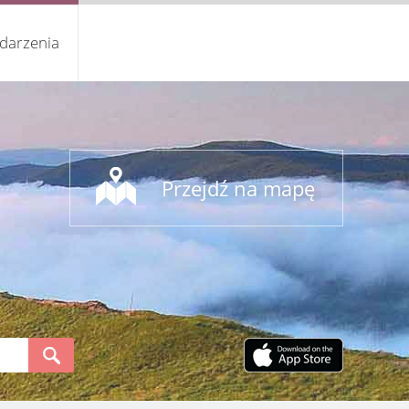
darzenia
Przejdź na mapę
S