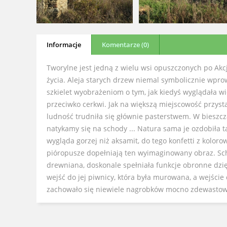
Informacje
Komentarze (0)
Tworylne jest jedną z wielu wsi opuszczonych po Akc
życia. Aleja starych drzew niemal symbolicznie wprow
szkielet wyobrażeniom o tym, jak kiedyś wyglądała w
przeciwko cerkwi. Jak na większą miejscowość przysta
ludność trudniła się głównie pasterstwem. W bieszcz
natykamy się na schody ... Natura sama je ozdobiła 
wygląda gorzej niż aksamit, do tego konfetti z kolorow
pióropusze dopełniają ten wyimaginowany obraz. Scho
drewniana, doskonale spełniała funkcje obronne dz
wejść do jej piwnicy, która była murowana, a wejście
zachowało się niewiele nagrobków mocno zdewasto