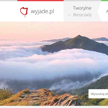
Tworylne
wyjade.pl
A
Bieszczady