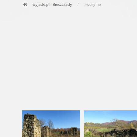
wyjade.pl
-
Bieszczady
Tworylne