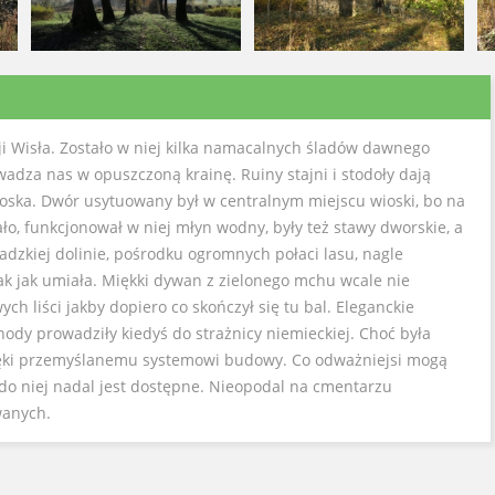
ji Wisła. Zostało w niej kilka namacalnych śladów dawnego
adza nas w opuszczoną krainę. Ruiny stajni i stodoły dają
ioska. Dwór usytuowany był w centralnym miejscu wioski, bo na
ło, funkcjonował w niej młyn wodny, były też stawy dworskie, a
adzkiej dolinie, pośrodku ogromnych połaci lasu, nagle
tak jak umiała. Miękki dywan z zielonego mchu wcale nie
ych liści jakby dopiero co skończył się tu bal. Eleganckie
dy prowadziły kiedyś do strażnicy niemieckiej. Choć była
ięki przemyślanemu systemowi budowy. Co odważniejsi mogą
 do niej nadal jest dostępne. Nieopodal na cmentarzu
wanych.