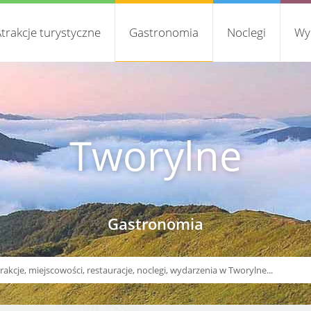
trakcje turystyczne
Gastronomia
Noclegi
Wy
Tworylne
Gastronomia