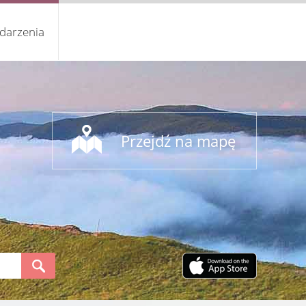
darzenia
Przejdź na mapę
S