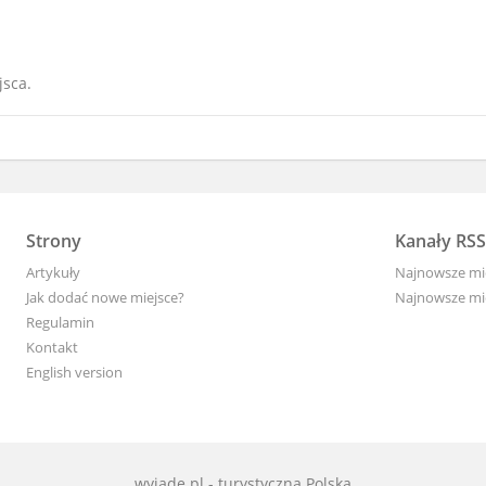
jsca.
Strony
Kanały RSS
Artykuły
Najnowsze mi
Jak dodać nowe miejsce?
Najnowsze mie
Regulamin
Kontakt
English version
wyjade.pl - turystyczna Polska