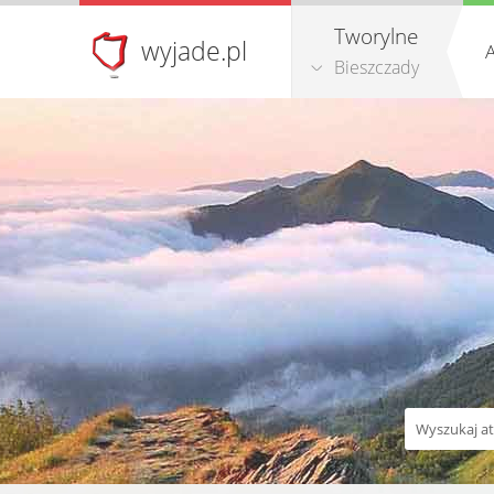
Tworylne
wyjade.pl
A
Bieszczady