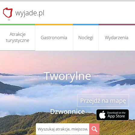
wyjade.pl
Atrakcje
Gastronomia
Noclegi
Wydarzenia
turystyczne
Tworylne
Przejdź na mapę
Dzwonnice
S