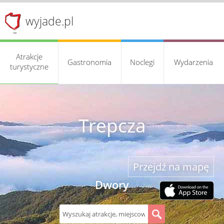
wyjade.pl
Atrakcje
Gastronomia
Noclegi
Wydarzenia
turystyczne
Trepcza
Przejdź na mapę
Dwory
S