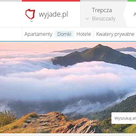
Trepcza
wyjade.pl
A
Bieszczady
Apartamenty
Domki
Hotele
Kwatery prywatne