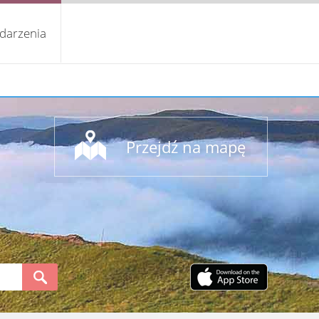
darzenia
Przejdź na mapę
S