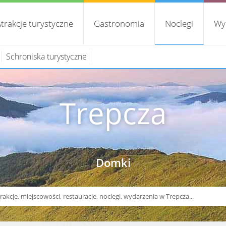
trakcje turystyczne
Gastronomia
Noclegi
Wy
Schroniska turystyczne
Trepcza
Domki