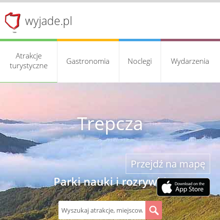
wyjade.pl
Atrakcje
Gastronomia
Noclegi
Wydarzenia
turystyczne
Trepcza
Przejdź na mapę
Parki nauki i rozrywki
S