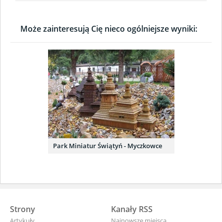
Może zainteresują Cię nieco ogólniejsze wyniki:
Park Miniatur Świątyń - Myczkowce
Strony
Kanały RSS
Artykuły
Najnowsze miejsca