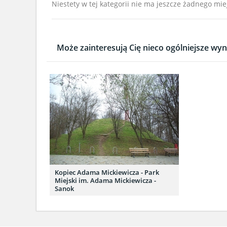
Niestety w tej kategorii nie ma jeszcze żadnego mie
Może zainteresują Cię nieco ogólniejsze wyni
Kopiec Adama Mickiewicza - Park
Miejski im. Adama Mickiewicza -
Sanok