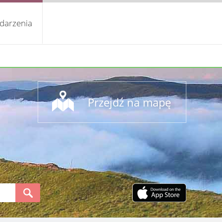
darzenia
Przejdź na mapę
S