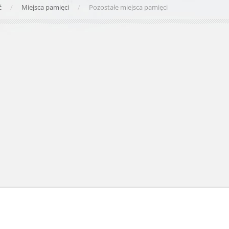
ć
Miejsca pamięci
Pozostałe miejsca pamięci