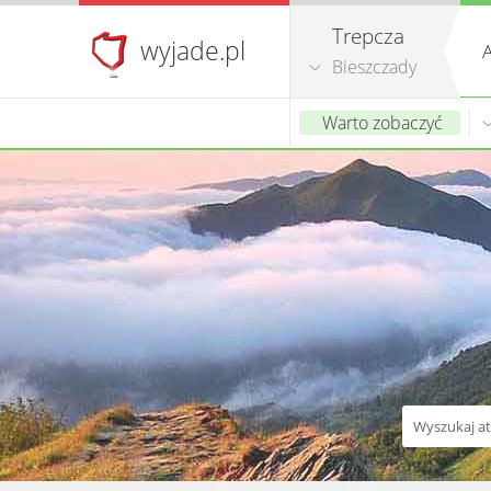
Trepcza
wyjade.pl
A
Bieszczady
Warto zobaczyć