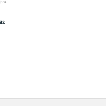
jsca.
ki: