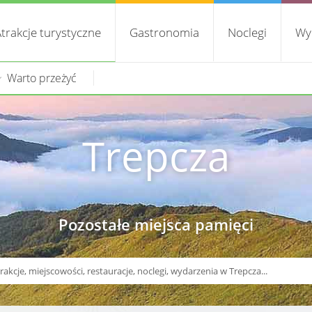
trakcje turystyczne
Gastronomia
Noclegi
Wy
Warto przeżyć
Trepcza
Pozostałe miejsca pamięci