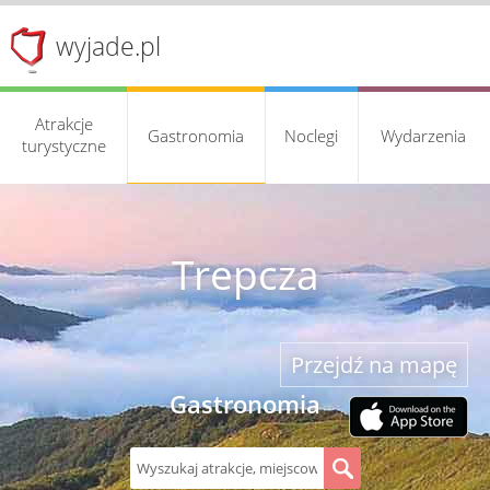
wyjade.pl
Atrakcje
Gastronomia
Noclegi
Wydarzenia
turystyczne
Trepcza
Przejdź na mapę
Gastronomia
S