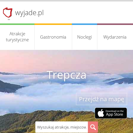
wyjade.pl
Atrakcje
Gastronomia
Noclegi
Wydarzenia
turystyczne
Trepcza
Przejdź na mapę
S