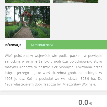
Informacje
Komentarze (0)
Wieś polożona w województwie podkarpackim, w powiecie
sanockim, w gminie Sanok, u podnóża południowego stoku
masywu Kopacza w pasmie Gór Słonnych. Lokowana przez
księcia Jerzego II, jako wieś służebna grodu sanockiego. W
1905 Juliusz Koźma posiadał we wsi obszar 325,9 ha. Do
1939 właścicielem dóbr Trepcza był Mieczysław Woliński.
0.0
/5