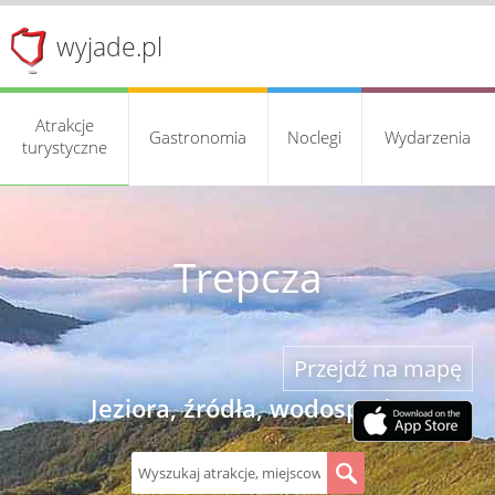
wyjade.pl
Atrakcje
Gastronomia
Noclegi
Wydarzenia
turystyczne
Trepcza
Przejdź na mapę
Jeziora, źródła, wodospady
S