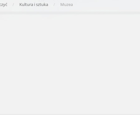
czyć
Kultura i sztuka
Muzea