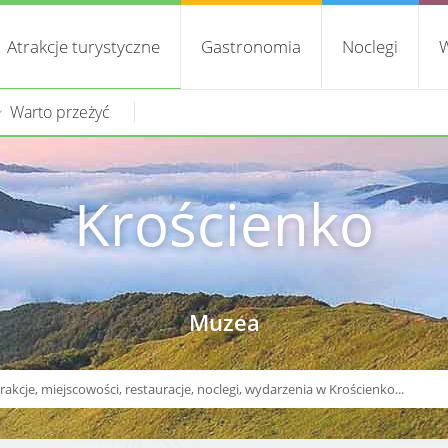
Atrakcje turystyczne
Gastronomia
Noclegi
W
Warto przeżyć
Krościenko
Muzea