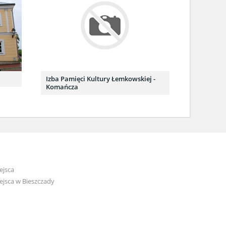
Izba Pamięci Kultury Łemkowskiej -
Komańcza
ejsca
jsca w Bieszczady