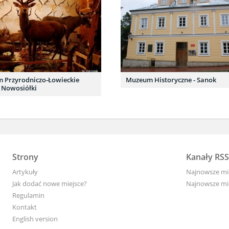
 Przyrodniczo-Łowieckie
Muzeum Historyczne - Sanok
- Nowosiółki
Strony
Kanały RSS
Artykuły
Najnowsze mi
Jak dodać nowe miejsce?
Najnowsze mie
Regulamin
Kontakt
English version