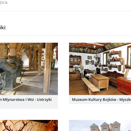
jsca.
ki:
Młynarstwa i Wsi - Ustrzyki
Muzeum Kultury Bojków - Mycz