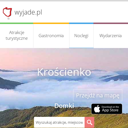
wyjade.pl
Atrakcje
Gastronomia
Noclegi
Wydarzenia
turystyczne
Krościenko
Przejdź na mapę
Domki
S