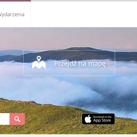
ydarzenia
Przejdź na mapę
S