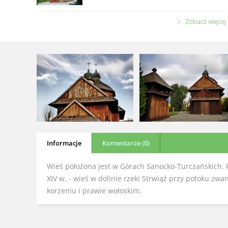
Zobacz więcej
Informacje
Komentarze (0)
Wieś położona jest w Górach Sanocko-Turczańskich. 
XIV w. - wieś w dolinie rzeki Strwiąż przy potoku z
korzeniu i prawie wołoskim.