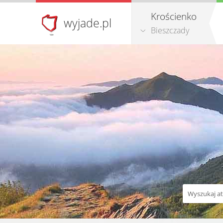
Krościenko
wyjade.pl
Bieszczady