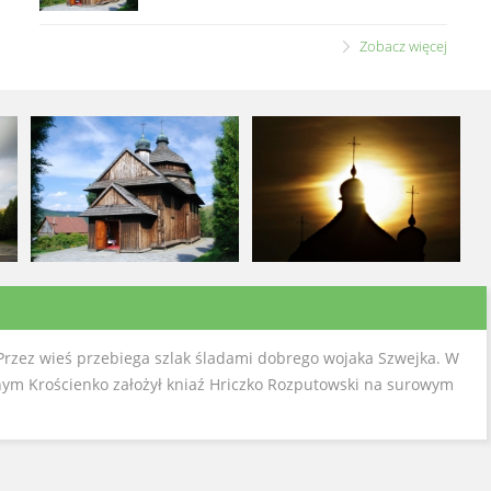
Zobacz więcej
Przez wieś przebiega szlak śladami dobrego wojaka Szwejka. W
wanym Krościenko założył kniaź Hriczko Rozputowski na surowym