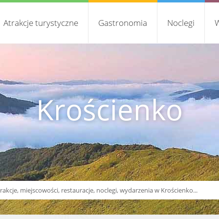
Atrakcje turystyczne
Gastronomia
Noclegi
W
Krościenko