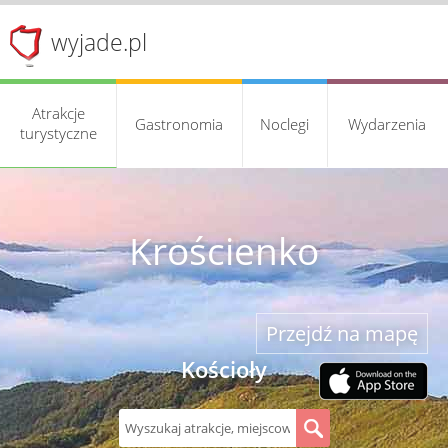
wyjade.pl
Atrakcje
Gastronomia
Noclegi
Wydarzenia
turystyczne
Krościenko
Przejdź na mapę
Kościoły
S