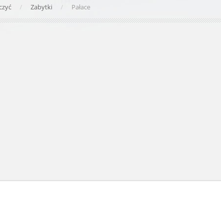
czyć
Zabytki
Pałace