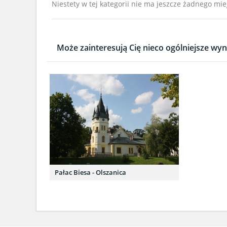
Niestety w tej kategorii nie ma jeszcze żadnego mie
Może zainteresują Cię nieco ogólniejsze wyni
Pałac Biesa - Olszanica