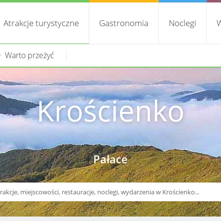
Atrakcje turystyczne
Gastronomia
Noclegi
W
Warto przeżyć
Krościenko
Pałace