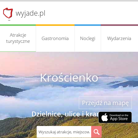
wyjade.pl
Atrakcje
Gastronomia
Noclegi
Wydarzenia
turystyczne
Krościenko
Przejdź na mapę
Dzielnice, ulice i kramy
S