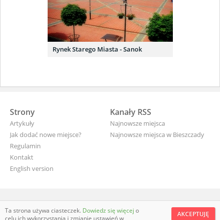
Rynek Starego Miasta - Sanok
Strony
Kanały RSS
Artykuły
Najnowsze miejsca
Jak dodać nowe miejsce?
Najnowsze miejsca w Bieszczady
Regulamin
Kontakt
English version
wyjade.pl - turystyczna Polska
Ta strona używa ciasteczek.
Dowiedz się więcej
o
AKCEPTUJĘ
celu ich wykorzystania i zmianie ustawień w