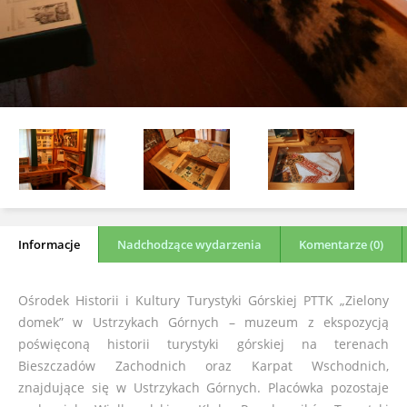
Informacje
Nadchodzące wydarzenia
Komentarze (0)
Ośrodek Historii i Kultury Turystyki Górskiej PTTK „Zielony
domek” w Ustrzykach Górnych – muzeum z ekspozycją
poświęconą historii turystyki górskiej na terenach
Bieszczadów Zachodnich oraz Karpat Wschodnich,
znajdujące się w Ustrzykach Górnych. Placówka pozostaje