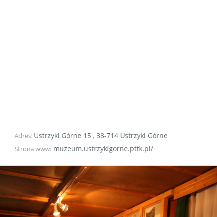
Ustrzyki Górne 15
,
38-714
Ustrzyki Górne
Adres:
muzeum.ustrzykigorne.pttk.pl/
Strona www: