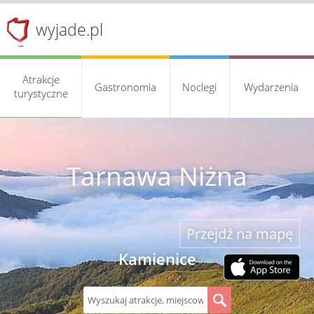
wyjade.pl
Atrakcje
Gastronomia
Noclegi
Wydarzenia
turystyczne
Tarnawa Niżna
Przejdź na mapę
Kamienice
S