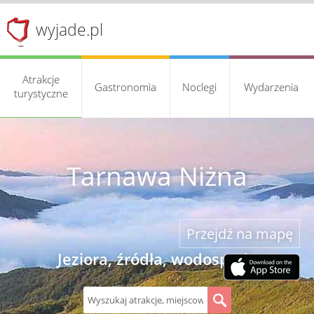
wyjade.pl
Atrakcje
Gastronomia
Noclegi
Wydarzenia
turystyczne
Tarnawa Niżna
Przejdź na mapę
Jeziora, źródła, wodospady
S