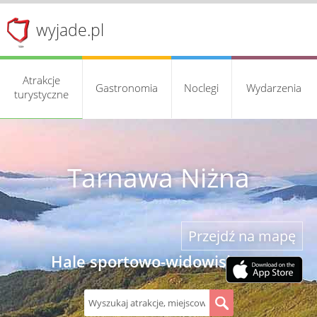
wyjade.pl
Atrakcje
Gastronomia
Noclegi
Wydarzenia
turystyczne
Tarnawa Niżna
Przejdź na mapę
Hale sportowo-widowiskowe
S