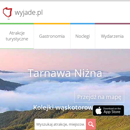
wyjade.pl
Atrakcje
Gastronomia
Noclegi
Wydarzenia
turystyczne
Tarnawa Niżna
Przejdź na mapę
Kolejki wąskotorowe
S