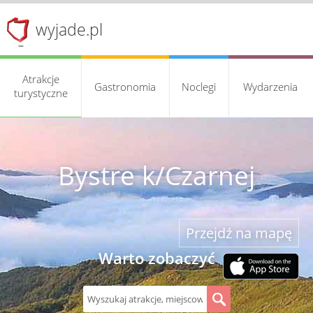
wyjade.pl
Atrakcje
Gastronomia
Noclegi
Wydarzenia
turystyczne
Bystre k/Czarnej
Przejdź na mapę
Warto zobaczyć
S