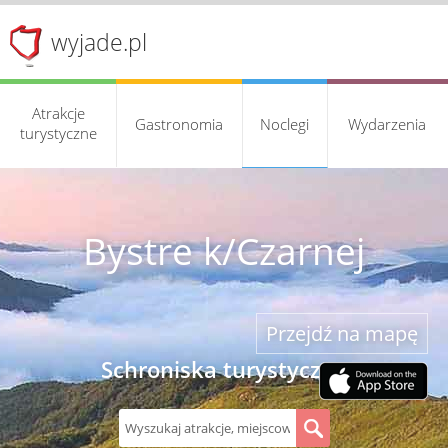
wyjade.pl
Atrakcje
Gastronomia
Noclegi
Wydarzenia
turystyczne
Bystre k/Czarnej
Przejdź na mapę
Schroniska turystyczne
S