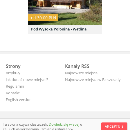
od 30.00 PLN
Pod Wysoką Połoniną - Wetlina
Strony
Kanały RSS
Artykuły
Najnowsze miejsca
Jak dodać nowe miejsce?
Najnowsze miejsca w Bieszczady
Regulamin
Kontakt
English version
wyjade.pl - turystyczna Polska
Ta strona używa ciasteczek.
Dowiedz się więcej
o
AKCEPTUJĘ
celu ich wykorzystania i zmianie ustawień w