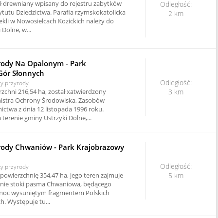
ł drewniany wpisany do rejestru zabytków
Odległość:
utu Dziedzictwa. Parafia rzymskokatolicka
2 km
Tekli w Nowosielcach Kozickich należy do
Dolne, w...
rody Na Opalonym - Park
Gór Słonnych
Odległość:
ty przyrody
zchni 216,54 ha, został xatwierdzony
3 km
istra Ochrony Środowiska, Zasobów
ictwa z dnia 12 listopada 1996 roku.
terenie gminy Ustrzyki Dolne,...
rody Chwaniów - Park Krajobrazowy
Odległość:
ty przyrody
powierzchnię 354,47 ha, jego teren zajmuje
5 km
nie stoki pasma Chwaniowa, będącego
ółnoc wysuniętym fragmentem Polskich
. Występuje tu...