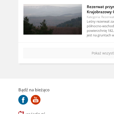
Rezerwat przy
Krajobrazowy 
Kategoria: Rezerwa
Leśny rezerwat za
północno-wschod
powierzchnię 182,
jest na gruntach ws
Pokaż wszyst
Bądź na bieżąco