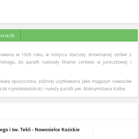
rze (0)
dowana w 1920 roku, w miejscu starszej, drewnianej cerkwi z
kiego, do parafii należały filialne cerkwie w Jureczkowej i
stawała opuszczona, później użytkowana jako magazyn nawozów
iół rzymskokatolicki i należy parafii pw. Maksymiliana Kolbe.
zego i św. Tekli - Nowosielce Kozickie