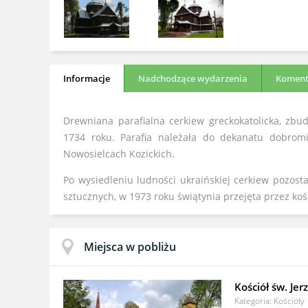
Informacje
Nadchodzące wydarzenia
Komenta
Drewniana parafialna cerkiew greckokatolicka, zbu
1734 roku. Parafia należała do dekanatu dobromils
Nowosielcach Kozickich.
Po wysiedleniu ludności ukraińskiej cerkiew pozo
sztucznych, w 1973 roku świątynia przejęta przez kośc
Miejsca w pobliżu
Kościół św. Jer
Kategoria: Kościoły