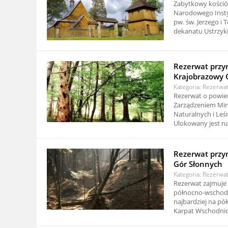
Zabytkowy kośció
Narodowego Instyt
pw. św. Jerzego i 
dekanatu Ustrzyki 
Rezerwat przy
Krajobrazowy 
Kategoria: Rezerwa
Rezerwat o powier
Zarządzeniem Min
Naturalnych i Leśn
Ulokowany jest na 
Rezerwat przy
Gór Słonnych
Kategoria: Rezerwa
Rezerwat zajmuje 
północno-wschod
najbardziej na p
Karpat Wschodnich