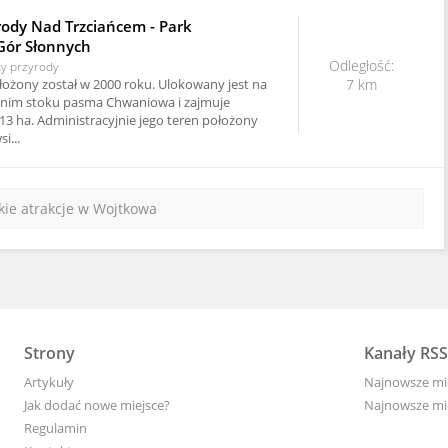
rody Nad Trzciańcem - Park
Gór Słonnych
Odległość:
ty przyrody
łożony został w 2000 roku. Ulokowany jest na
7 km
nim stoku pasma Chwaniowa i zajmuje
13 ha. Administracyjnie jego teren położony
i...
kie atrakcje w Wojtkowa
Strony
Kanały RSS
Artykuły
Najnowsze mi
Jak dodać nowe miejsce?
Najnowsze mie
Regulamin