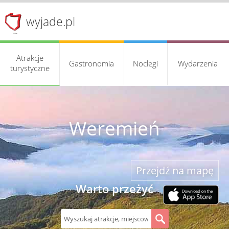
wyjade.pl
Atrakcje
Gastronomia
Noclegi
Wydarzenia
turystyczne
Weremień
Przejdź na mapę
Warto przeżyć
S