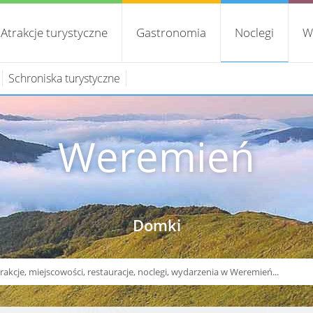
Atrakcje turystyczne
Gastronomia
Noclegi
W
Schroniska turystyczne
Weremień
Domki