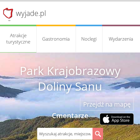
wyjade.pl
Atrakcje
Gastronomia
Noclegi
Wydarzenia
turystyczne
Park Krajobrazowy
Doliny Sanu
Przejdź na mapę
Cmentarze
S