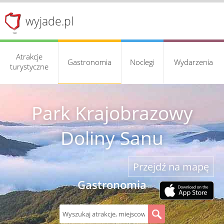
wyjade.pl
Atrakcje
Gastronomia
Noclegi
Wydarzenia
turystyczne
Park Krajobrazowy
Doliny Sanu
Przejdź na mapę
Gastronomia
S