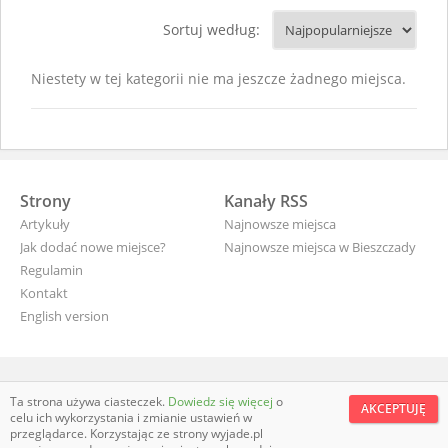
Sortuj według:
Niestety w tej kategorii nie ma jeszcze żadnego miejsca.
Strony
Kanały RSS
Artykuły
Najnowsze miejsca
Jak dodać nowe miejsce?
Najnowsze miejsca w Bieszczady
Regulamin
Kontakt
English version
wyjade.pl - turystyczna Polska
Ta strona używa ciasteczek.
Dowiedz się więcej
o
AKCEPTUJĘ
celu ich wykorzystania i zmianie ustawień w
przeglądarce. Korzystając ze strony wyjade.pl