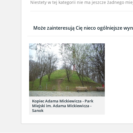
Niestety w tej kategorii nie ma jeszcze żadnego mie
Może zainteresują Cię nieco ogólniejsze wyni
Kopiec Adama Mickiewicza - Park
Miejski im. Adama Mickiewicza -
Sanok