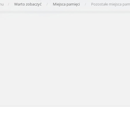
anu
Warto zobaczyć
Miejsca pamięci
Pozostałe miejsca pam