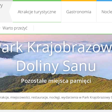
wy
Atrakcje turystyczne
Gastronomia
Nocle
Warto przeżyć
Park Krajobrazow
Doliny Sanu
Pozostałe miejsca pamięci