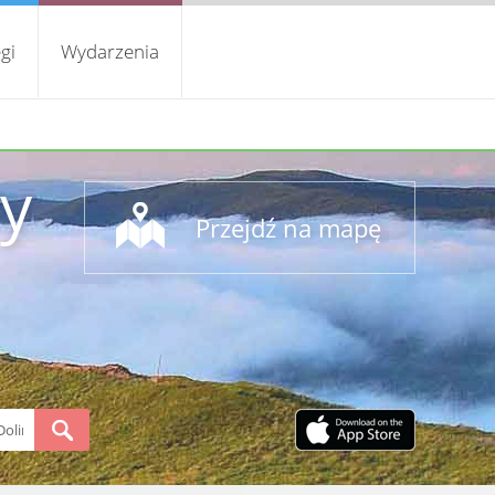
gi
Wydarzenia
y
Przejdź na mapę
S