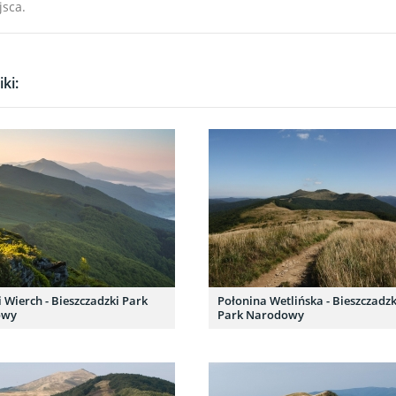
jsca.
ki:
 Wierch - Bieszczadzki Park
Połonina Wetlińska - Bieszczadzk
owy
Park Narodowy