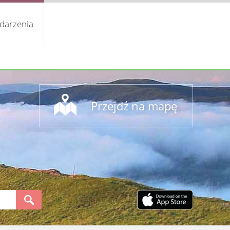
darzenia
Przejdź na mapę
S