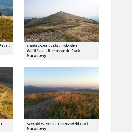
ńska -
Hasiakowa Skała - Połonina
Wetlińska - Bieszczadzki Park
Narodowy
rk
Szeroki Wierch - Bieszczadzki Park
Narodowy