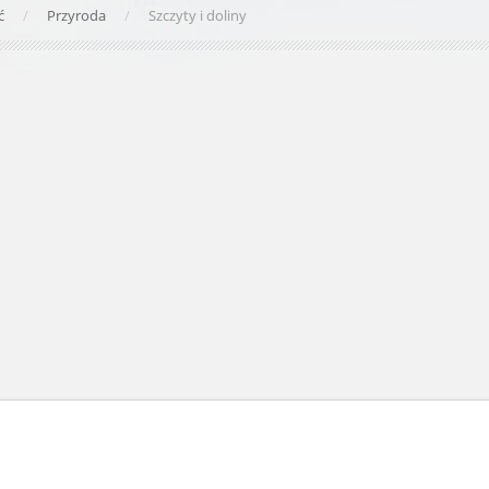
yć
Przyroda
Szczyty i doliny