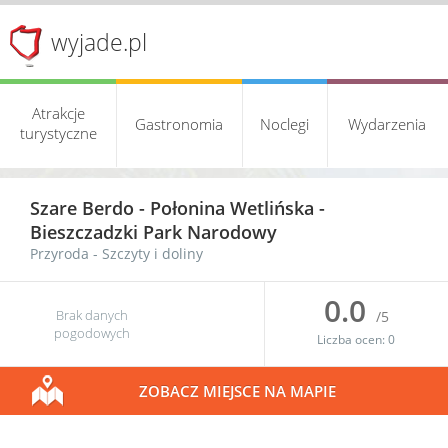
wyjade.pl
Atrakcje
Gastronomia
Noclegi
Wydarzenia
turystyczne
Szare Berdo -
Połonina Wetlińska
-
Bieszczadzki Park Narodowy
Przyroda
-
Szczyty i doliny
0.0
Brak danych
/5
pogodowych
Liczba ocen:
0
ZOBACZ MIEJSCE NA MAPIE