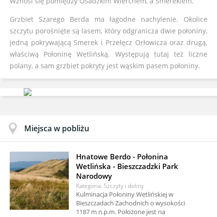
Wznosi się pomiędzy Osadzkim Wierchem, a Smerekiem.
Grzbiet Szarego Berda ma łagodne nachylenie. Okolice
szczytu porośnięte są lasem, który odgranicza dwie połoniny,
jedną pokrywającą Smerek i Przełęcz Orłowicza oraz drugą,
właściwą Połoninę Wetlińską. Występują tutaj też liczne
polany, a sam grzbiet pokryty jest wąskim pasem połoniny.
Miejsca w pobliżu
Hnatowe Berdo - Połonina
Wetlińska - Bieszczadzki Park
Narodowy
Kategoria: Szczyty i doliny
Kulminacja Połoniny Wetlińskiej w
Bieszczadach Zachodnich o wysokości
1187 m n.p.m. Położone jest na