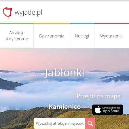
wyjade.pl
Atrakcje
Gastronomia
Noclegi
Wydarzenia
turystyczne
Jabłonki
Przejdź na mapę
Kamienice
S