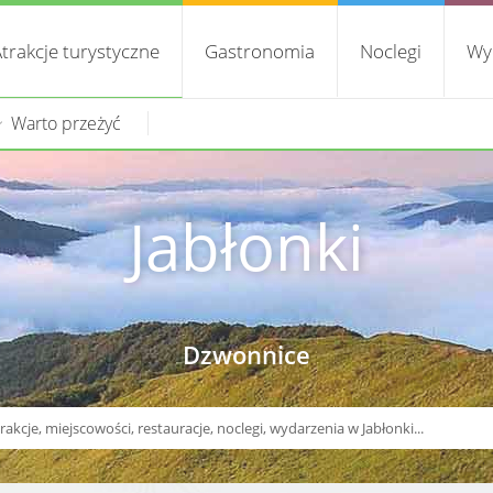
trakcje turystyczne
Gastronomia
Noclegi
Wy
Warto przeżyć
Jabłonki
Dzwonnice