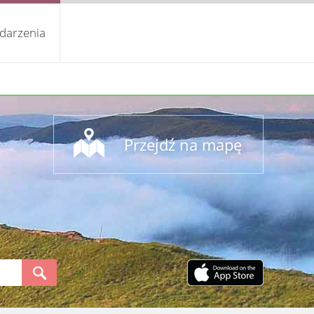
darzenia
Przejdź na mapę
S