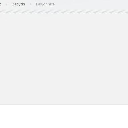
yć
Zabytki
Dzwonnice