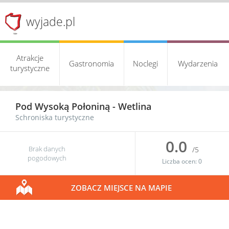
wyjade.pl
Atrakcje
Gastronomia
Noclegi
Wydarzenia
turystyczne
Pod Wysoką Połoniną -
Wetlina
Schroniska turystyczne
0.0
Brak danych
/5
pogodowych
Liczba ocen:
0
ZOBACZ MIEJSCE NA MAPIE