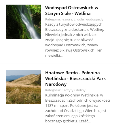
Wodospad Ostrowskich w
Starym Siole - Wetlina
Kategoria: Jeziora, źródła, wodospady
Każdy z turystów odwiedzających
Bieszczady zna doskonale Wetlinę.
Niewielu jednak z nich widziało
znajdującą się tu osobliwość –
wodospad Ostrowskich, zwany
również Siklawą Ostrowskich. Ten
niewielki...
Hnatowe Berdo - Połonina
Wetlińska - Bieszczadzki Park
Narodowy
Kategoria: Szczyty i doliny
Kulminacja Połoniny Wetlińskiej w
Bieszczadach Zachodnich o wysokości
1187 m n.p.m. Położone jest na
zachód od Osadzkiego Wierchu, jest
zakończeniem jego krótkiego
bocznego grzbietu. Część...