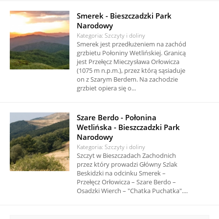
Smerek - Bieszczadzki Park
Narodowy
Kategoria: Szczyty i doliny
Smerek jest przedłużeniem na zachód
grzbietu Połoniny Wetlińskiej. Granicą
jest Przełęcz Mieczysława Orłowicza
(1075 m n.p.m.), przez którą sąsiaduje
on z Szarym Berdem. Na zachodzie
grzbiet opiera się o...
Szare Berdo - Połonina
Wetlińska - Bieszczadzki Park
Narodowy
Kategoria: Szczyty i doliny
Szczyt w Bieszczadach Zachodnich
przez który prowadzi Główny Szlak
Beskidzki na odcinku Smerek –
Przełęcz Orłowicza – Szare Berdo –
Osadzki Wierch – "Chatka Puchatka"....