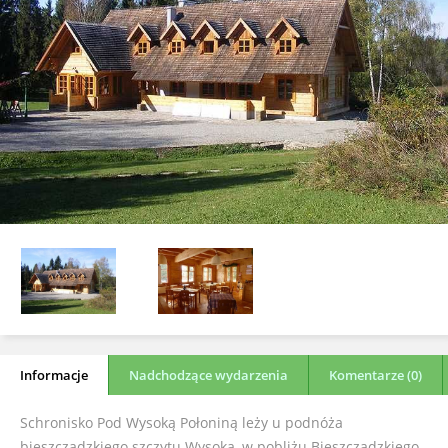
Informacje
Nadchodzące wydarzenia
Komentarze (0)
Schronisko Pod Wysoką Połoniną leży u podnóża
bieszczadzkiego szczytu Wysoka, w pobliżu Bieszczadzkiego