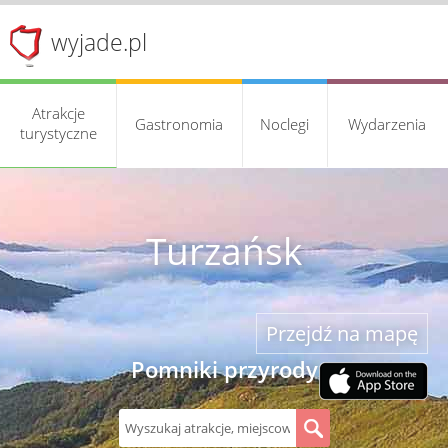
wyjade.pl
Atrakcje
Gastronomia
Noclegi
Wydarzenia
turystyczne
Turzańsk
Przejdź na mapę
Pomniki przyrody
S