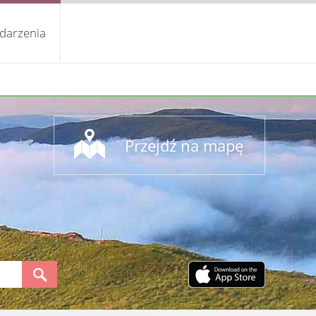
darzenia
Przejdź na mapę
S