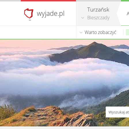
Turzańsk
wyjade.pl
A
Bieszczady
Warto zobaczyć