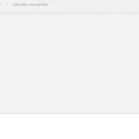
ć
Ośrodki narciarskie