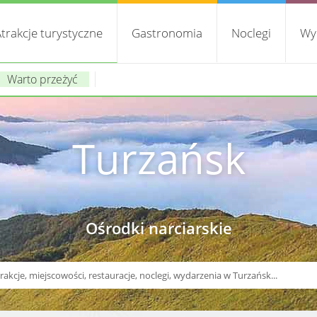
trakcje turystyczne
Gastronomia
Noclegi
Wy
Warto przeżyć
Turzańsk
Ośrodki narciarskie