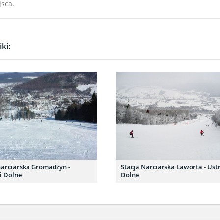
jsca.
ki:
narciarska Gromadzyń -
Stacja Narciarska Laworta - Ustr
i Dolne
Dolne