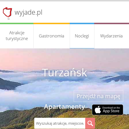
wyjade.pl
Atrakcje
Gastronomia
Noclegi
Wydarzenia
turystyczne
Turzańsk
Przejdź na mapę
Apartamenty
S