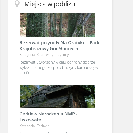
Miejsca w pobliżu
Rezerwat przyrody Na Oratyku - Park
Krajobrazowy Gór Słonnych
Kategoria: Rezerwaty przyrody
Rezerwat utworzony w celu ochrony dobrze
wykształconego zespołu buczyny karpackiej w
strefie...
Cerkiew Narodzenia NMP -
Liskowate
Kategoria: Cerkwie