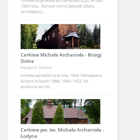
Cerkiew bojkowska wzmiankowana już w roku
1564 roku. Stanowi cenny Zabytek Szlaku
Architektury...
Cerkiew Michała Archanioła - Brzegi
Dolne
Kategoria: Cerkwie
Cerkiew wzniesiona w roku 1844. Odnawiana
kolejno w latach 1884, 1909 i 1922. Po
powrocie wsi do...
Cerkiew pw. św. Michała Archanioła -
Łodyna