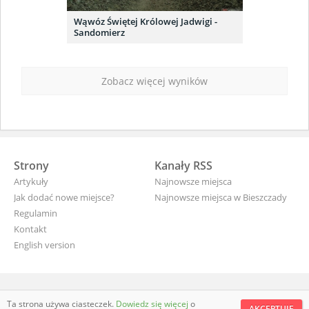
Wąwóz Świętej Królowej Jadwigi -
Sandomierz
Zobacz więcej wyników
Strony
Kanały RSS
Artykuły
Najnowsze miejsca
Jak dodać nowe miejsce?
Najnowsze miejsca w Bieszczady
Regulamin
Kontakt
English version
wyjade.pl - turystyczna Polska
Ta strona używa ciasteczek.
Dowiedz się więcej
o
AKCEPTUJĘ