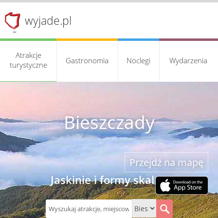
wyjade.pl
Atrakcje
Gastronomia
Noclegi
Wydarzenia
turystyczne
Bieszczady
Przejdź na mapę
Jaskinie i formy skalne
S