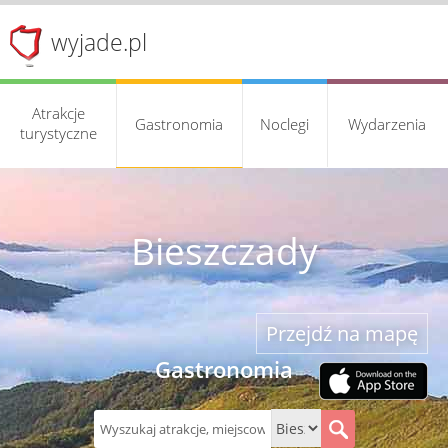
wyjade.pl
Atrakcje
Gastronomia
Noclegi
Wydarzenia
turystyczne
Bieszczady
Przejdź na mapę
Gastronomia
S