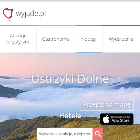
wyjade.pl
Atrakcje
Gastronomia
Noclegi
Wydarzenia
turystyczne
Ustrzyki Dolne
Przejdź na mapę
Hotele
S