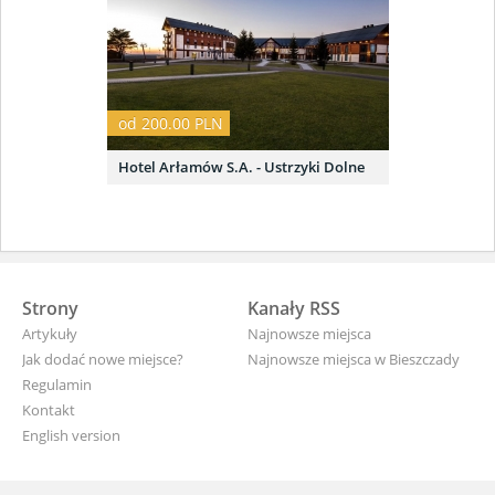
od 200.00 PLN
Hotel Arłamów S.A. - Ustrzyki Dolne
Strony
Kanały RSS
Artykuły
Najnowsze miejsca
Jak dodać nowe miejsce?
Najnowsze miejsca w Bieszczady
Regulamin
Kontakt
English version