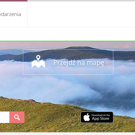
darzenia
Przejdź na mapę
S