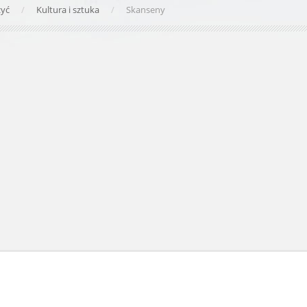
zyć
Kultura i sztuka
Skanseny