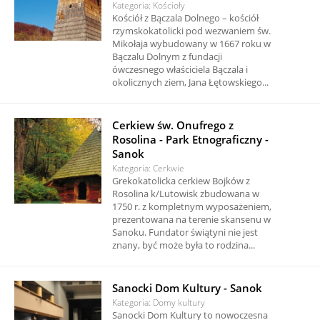
Kategoria: Kościoły
Kościół z Bączala Dolnego – kościół
rzymskokatolicki pod wezwaniem św.
Mikołaja wybudowany w 1667 roku w
Bączalu Dolnym z fundacji
ówczesnego właściciela Bączala i
okolicznych ziem, Jana Łętowskiego...
Cerkiew św. Onufrego z
Rosolina - Park Etnograficzny -
Sanok
Kategoria: Cerkwie
Grekokatolicka cerkiew Bojków z
Rosolina k/Lutowisk zbudowana w
1750 r. z kompletnym wyposażeniem,
prezentowana na terenie skansenu w
Sanoku. Fundator świątyni nie jest
znany, być może była to rodzina...
Sanocki Dom Kultury - Sanok
Kategoria: Domy kultury
Sanocki Dom Kultury to nowoczesna