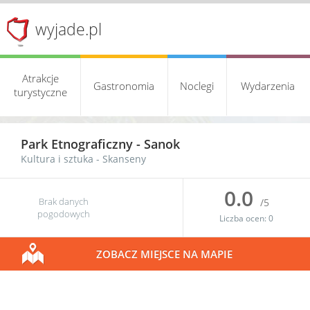
wyjade.pl
Atrakcje
Gastronomia
Noclegi
Wydarzenia
turystyczne
Park Etnograficzny -
Sanok
Kultura i sztuka
-
Skanseny
0.0
Brak danych
/5
pogodowych
Liczba ocen:
0
ZOBACZ MIEJSCE NA MAPIE