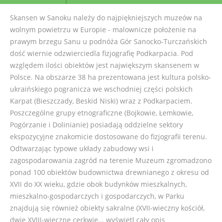
Skansen w Sanoku należy do najpiękniejszych muzeów na
wolnym powietrzu w Europie - malownicze położenie na
prawym brzegu Sanu u podnóża Gór Sanocko-Turczańskich
dość wiernie odzwierciedla fizjografię Podkarpacia. Pod
względem ilości obiektów jest największym skansenem w
Polsce. Na obszarze 38 ha prezentowana jest kultura polsko-
ukraińskiego pogranicza we wschodniej części polskich
Karpat (Bieszczady, Beskid Niski) wraz z Podkarpaciem.
Poszczególne grupy etnograficzne (Bojkowie, Łemkowie,
Pogórzanie i Dolinianie) posiadają oddzielne sektory
ekspozycyjne znakomicie dostosowane do fizjografii terenu.
Odtwarzając typowe układy zabudowy wsi i
zagospodarowania zagród na terenie Muzeum zgromadzono
ponad 100 obiektów budownictwa drewnianego z okresu od
XVII do XX wieku, gdzie obok budynków mieszkalnych,
mieszkalno-gospodarczych i gospodarczych, w Parku
znajdują się również obiekty sakralne (XVII-wieczny kościół,
dwie XVIII-wieczne cerkwie...
wyświetl cały opis