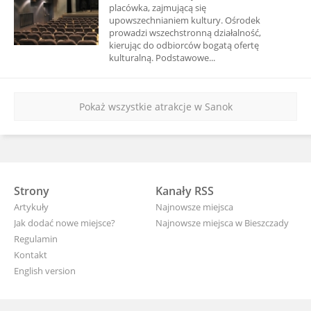
placówka, zajmującą się
upowszechnianiem kultury. Ośrodek
prowadzi wszechstronną działalność,
kierując do odbiorców bogatą ofertę
kulturalną. Podstawowe...
Pokaż wszystkie atrakcje w Sanok
Strony
Kanały RSS
Artykuły
Najnowsze miejsca
Jak dodać nowe miejsce?
Najnowsze miejsca w Bieszczady
Regulamin
Kontakt
English version