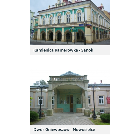
Kamienica Ramerówka - Sanok
Dwór Gniewoszów - Nowosielce