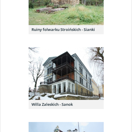
Ruiny folwarku Stroińskich - Sianki
Willa Zaleskich - Sanok