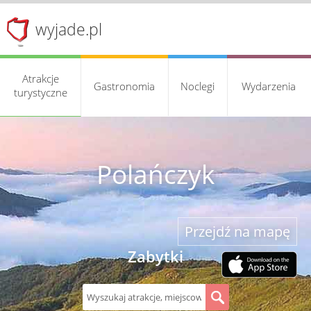
wyjade.pl
Atrakcje
Gastronomia
Noclegi
Wydarzenia
turystyczne
Polańczyk
Przejdź na mapę
Zabytki
S