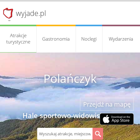
wyjade.pl
Atrakcje
Gastronomia
Noclegi
Wydarzenia
turystyczne
Polańczyk
Przejdź na mapę
Hale sportowo-widowiskowe
S